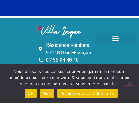
Résidence Karukera,
TARIFS & RÉSERVATION
97118 Saint-François
07 56 94 48 48
lavillalagon@gmail.com
Nous utilisons des cookies pour vous garantir la meilleure
expérience sur notre site web. Si vous continuez à utiliser ce
site, nous supposerons que vous en êtes satisfait.
Retrouvez toute l'actualité de la villa
OK
Non
Politique de confidentialité